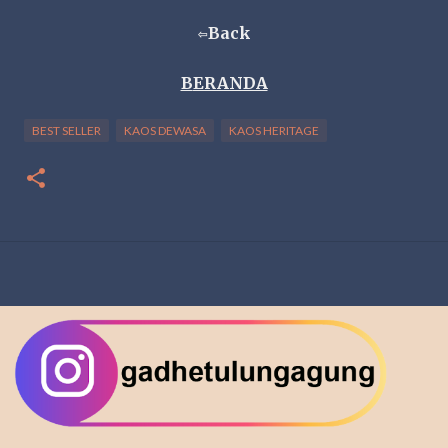
Back
⇦
B
ERANDA
BEST SELLER
KAOS DEWASA
KAOS HERITAGE