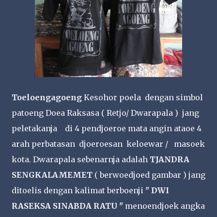
Toeloengagoeng
Kesohor poela dengan simbol
patoeng Doea Raksasa ( Retjo/ Dwarapala ) jang
peletakanja di 4 pendjoeroe mata angin ataoe 4
arah perbatasan djoeroesan keloewar / masoek
kota. Dwarapala sebenarnja adalah
TJANDRA
SENGKALAMEMET
( berwoedjoed gambar ) jang
ditoelis dengan kalimat berboenji
" DWI
RASEKSA SINABDA RATU "
menoendjoek angka