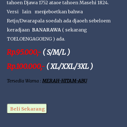
tahoen Djawa 1752 ataoe tahoen Masehi 1824.
Versi lain menjeboetkan bahwa
Retjo/Dwarapala soedah ada djaoeh sebeloem
keradjaan
BANARAWA
( sekarang
TOELOENGAGOENG ) ada.
Rp.95.000,-
( S/M/L )
Rp.100.000,-
( XL/XXL/3XL )
Tersedia Warna :
MERAH-HITAM-ABU
Beli Sekarang